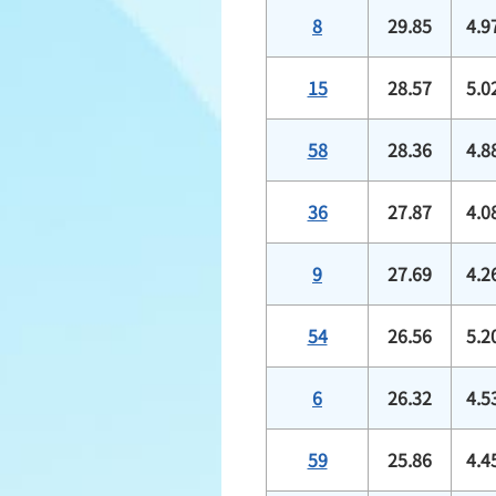
8
29.85
4.9
15
28.57
5.0
58
28.36
4.8
36
27.87
4.0
9
27.69
4.2
54
26.56
5.2
6
26.32
4.5
59
25.86
4.4