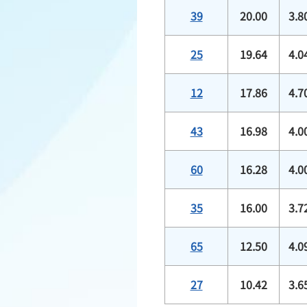
39
20.00
3.8
25
19.64
4.0
12
17.86
4.7
43
16.98
4.0
60
16.28
4.0
35
16.00
3.7
65
12.50
4.0
27
10.42
3.6