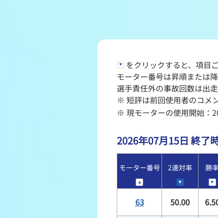
レース結果
出走表・前日予想PDF
をクリックすると、項目ご
モーター抽選結果・前検
モーター番号は昇順または降
選手責任外の事故回数は出走
企画レース
※ 短評は前回使用者のコメ
※ 現モーターの使用開始：20
得点率ランキング
2026年07月15日 終了
モーター番号
2連対率
勝
63
50.00
6.5