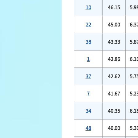
10
46.15
5.9
22
45.00
6.3
38
43.33
5.8
1
42.86
6.1
37
42.62
5.7
7
41.67
5.2
34
40.35
6.1
48
40.00
5.3