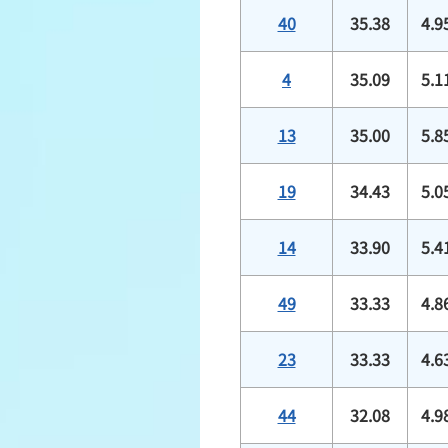
40
35.38
4.9
4
35.09
5.1
13
35.00
5.8
19
34.43
5.0
14
33.90
5.4
49
33.33
4.8
23
33.33
4.6
44
32.08
4.9