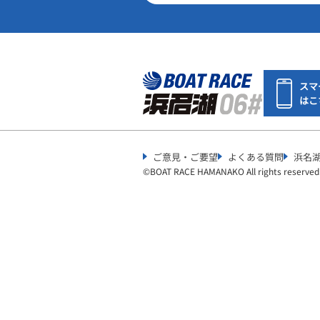
スマ
はこ
ご意見・ご要望
よくある質問
浜名
©︎
BOAT RACE HAMANAKO All rights reserved