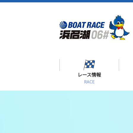
レース情報
RACE
シリーズインデックス
出場予定選手一覧
レース展望