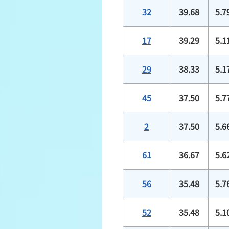
32
39.68
5.7
17
39.29
5.1
29
38.33
5.1
45
37.50
5.7
2
37.50
5.6
61
36.67
5.6
56
35.48
5.7
52
35.48
5.1