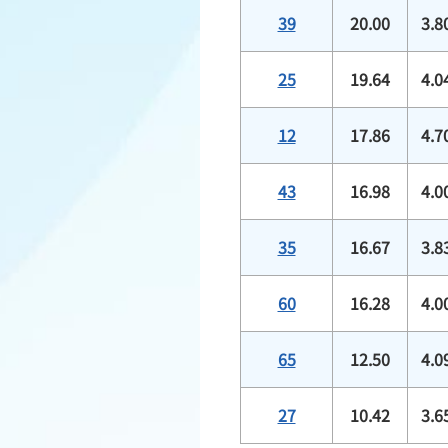
39
20.00
3.8
25
19.64
4.0
12
17.86
4.7
43
16.98
4.0
35
16.67
3.8
60
16.28
4.0
65
12.50
4.0
27
10.42
3.6