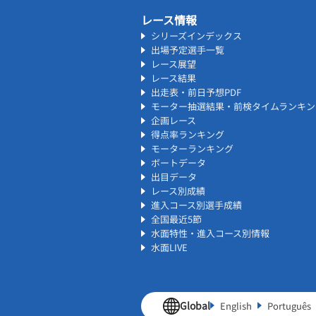
レース情報
シリーズインデックス
出場予定選手一覧
レース展望
レース結果
出走表・前日予想PDF
モーター抽選結果・前検タイムランキン
企画レース
得点率ランキング
モーターランキング
ボートデータ
出目データ
レース別成績
進入コース別選手成績
全国最近5節
水面特性・進入コース別情報
水面LIVE
Global
English
Português