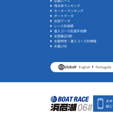
企画レース
得点率ランキング
モーターランキング
ボートデータ
出目データ
レース別成績
進入コース別選手成績
全国最近5節
水面特性・進入コース別情報
水面LIVE
Global
English
Português
スマ
はこ