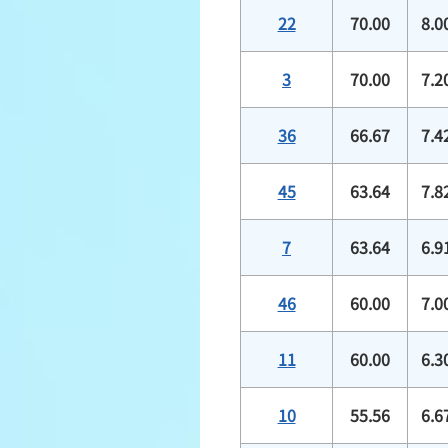
22
70.00
8.0
3
70.00
7.2
36
66.67
7.4
45
63.64
7.8
7
63.64
6.9
46
60.00
7.0
11
60.00
6.3
10
55.56
6.6