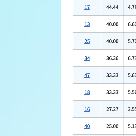
17
44.44
4.7
13
40.00
6.6
25
40.00
5.7
34
36.36
6.7
47
33.33
5.6
18
33.33
5.5
16
27.27
3.5
40
25.00
5.1