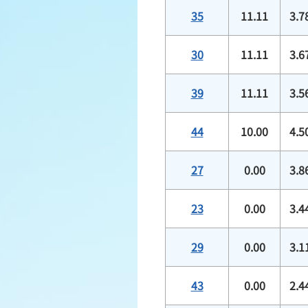
35
11.11
3.7
30
11.11
3.6
39
11.11
3.5
44
10.00
4.5
27
0.00
3.8
23
0.00
3.4
29
0.00
3.1
43
0.00
2.4