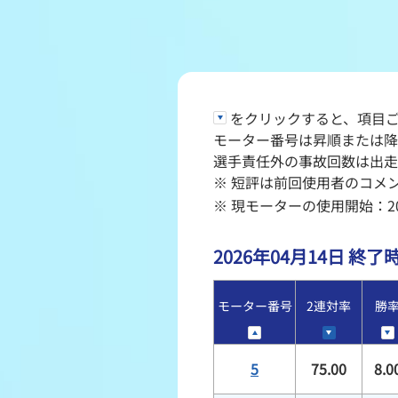
レース結果
出走表・前日予想PDF
をクリックすると、項目ご
モーター抽選結果・前検
モーター番号は昇順または降
選手責任外の事故回数は出走
企画レース
※ 短評は前回使用者のコメ
※ 現モーターの使用開始：20
得点率ランキング
2026年04月14日 終了
モーター番号
2連対率
勝
5
75.00
8.0