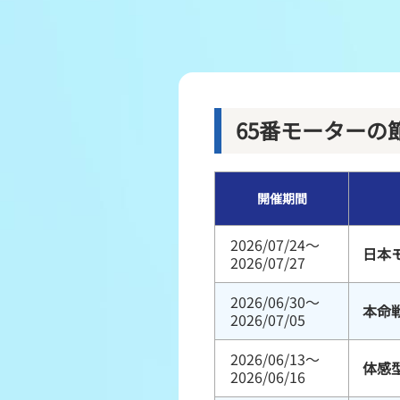
レース結果
出走表・前日予想PDF
モーター抽選結果・前検
65番モーターの
企画レース
開催期間
得点率ランキング
2026/07/24～
日本
2026/07/27
2026/06/30～
本命戦
2026/07/05
2026/06/13～
体感型
2026/06/16