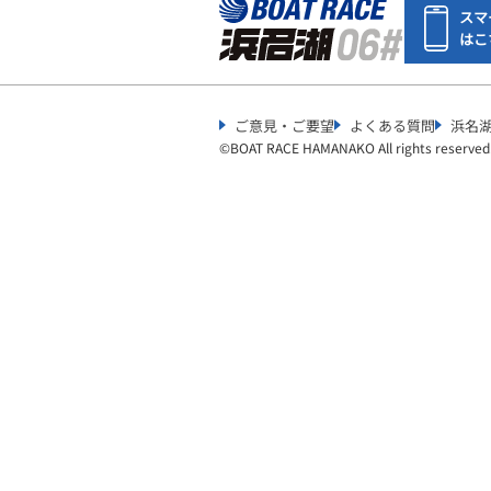
スマ
はこ
ご意見・ご要望
よくある質問
浜名
©︎
BOAT RACE HAMANAKO All rights reserved