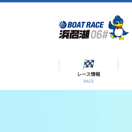
レース情報
RACE
シリーズインデックス
出場予定選手一覧
レース展望