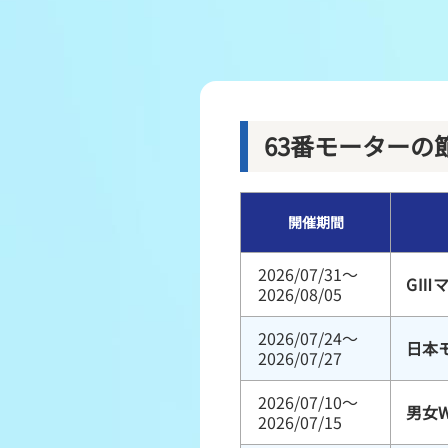
レース結果
出走表・前日予想PDF
モーター抽選結果・前検
63番モーターの
企画レース
開催期間
得点率ランキング
2026/07/31～
GⅢ
2026/08/05
2026/07/24～
日本
2026/07/27
2026/07/10～
男女
2026/07/15