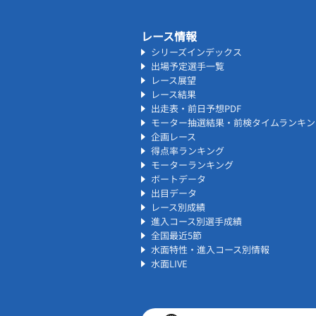
レース情報
シリーズインデックス
出場予定選手一覧
レース展望
レース結果
出走表・前日予想PDF
モーター抽選結果・前検タイムランキン
企画レース
得点率ランキング
モーターランキング
ボートデータ
出目データ
レース別成績
進入コース別選手成績
全国最近5節
水面特性・進入コース別情報
水面LIVE