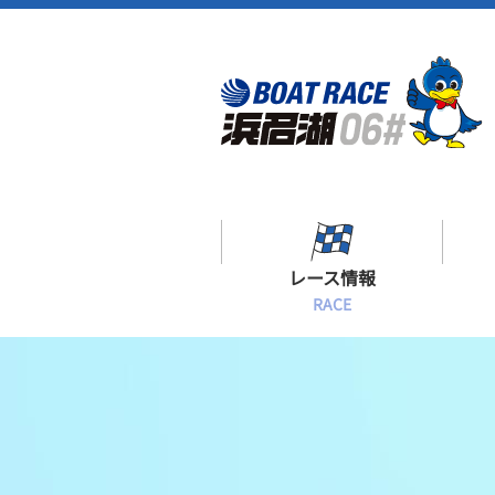
レース情報
RACE
シリーズインデックス
出場予定選手一覧
レース展望