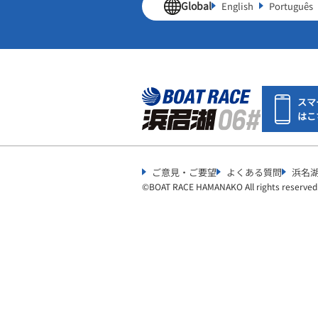
Global
English
Português
スマ
はこ
ご意見・ご要望
よくある質問
浜名
©︎
BOAT RACE HAMANAKO All rights reserved