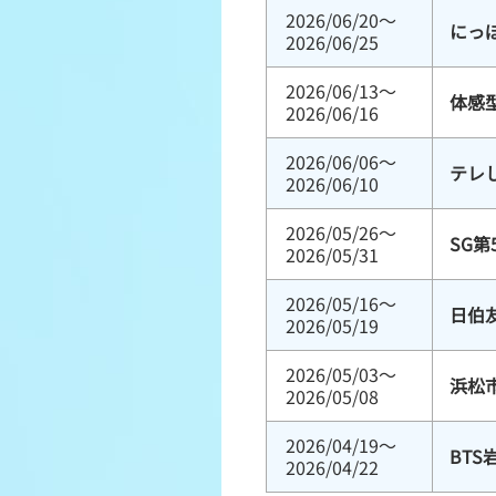
2026/06/20～
にっ
2026/06/25
2026/06/13～
体感型
2026/06/16
2026/06/06～
テレ
2026/06/10
2026/05/26～
SG
2026/05/31
2026/05/16～
日伯
2026/05/19
2026/05/03～
浜松
2026/05/08
2026/04/19～
BTS
2026/04/22