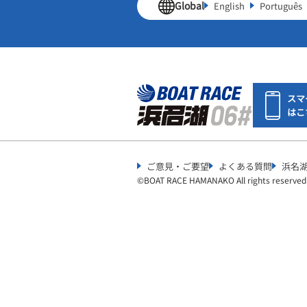
Global
English
Português
スマ
はこ
ご意見・ご要望
よくある質問
浜名
©︎
BOAT RACE HAMANAKO All rights reserved