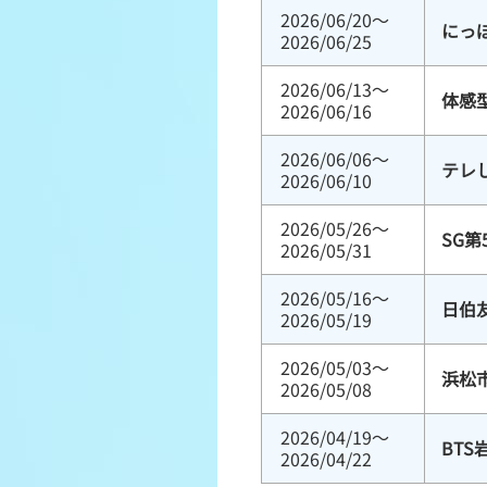
2026/06/20～
にっ
2026/06/25
2026/06/13～
体感型
2026/06/16
2026/06/06～
テレ
2026/06/10
2026/05/26～
SG
2026/05/31
2026/05/16～
日伯
2026/05/19
2026/05/03～
浜松
2026/05/08
2026/04/19～
BTS
2026/04/22