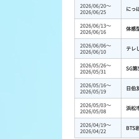
2026/06/20～
にっ
2026/06/25
2026/06/13～
体感型
2026/06/16
2026/06/06～
テレ
2026/06/10
2026/05/26～
SG
2026/05/31
2026/05/16～
日伯
2026/05/19
2026/05/03～
浜松
2026/05/08
2026/04/19～
BTS
2026/04/22