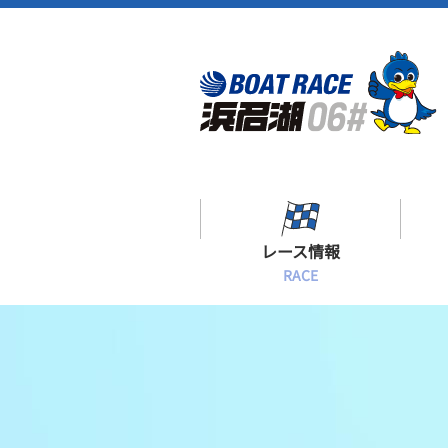
レース情報
RACE
シリーズインデックス
出場予定選手一覧
レース展望