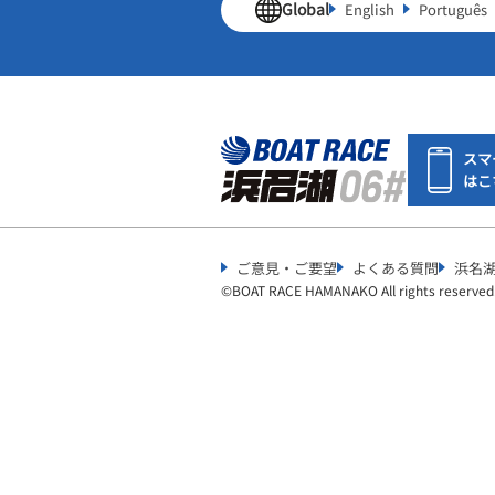
Global
English
Português
スマ
はこ
ご意見・ご要望
よくある質問
浜名
©︎
BOAT RACE HAMANAKO All rights reserved