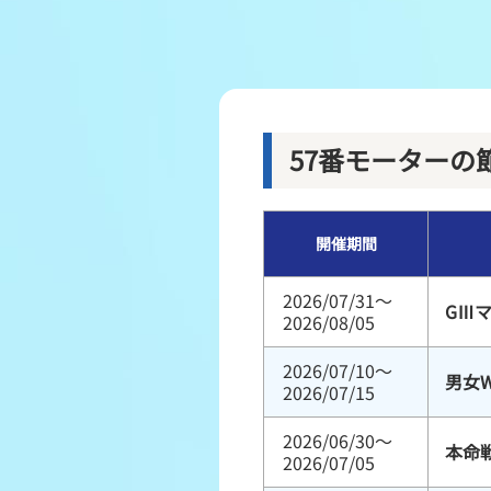
レース結果
出走表・前日予想PDF
モーター抽選結果・前検
57番モーターの
企画レース
開催期間
得点率ランキング
2026/07/31～
GⅢ
2026/08/05
2026/07/10～
男女
2026/07/15
2026/06/30～
本命戦
2026/07/05