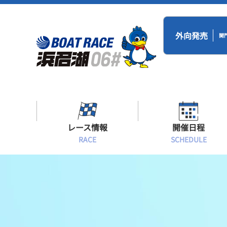
外向発売
開
レース情報
開催日程
RACE
SCHEDULE
シリーズインデックス
BR浜名湖・BT
開催日程
出場予定選手一覧
レース展望