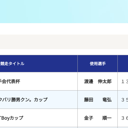
メンバーズルーム
レース別成績
グルメ案内
進入コース別選手成績
外向発売所ウィンピア
全国最近5節
Mooovi浜名湖
水面特性・進入コース別情報
競走タイトル
使用選手
特別観覧施設ROKU浜名湖
水面LIVE
手会代表杯
渡邊 伸太郎
１
クバリ勝男クン。カップ
藤田 竜弘
３
TBoyカップ
金子 順一
３