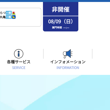
らつ
一般
丸亀
一般
08/09（日）
—:—
開門時間
各種サービス
インフォメーション
SERVICE
INFORMATION
はまなPo！カード会員
場内フリーWi-Fiご案内
インフォメーション
メンバーズルーム会員
ボートレース浜名湖の楽しみ方
イベント・ファンサービス
選手応援横断幕について
オラレ浜松