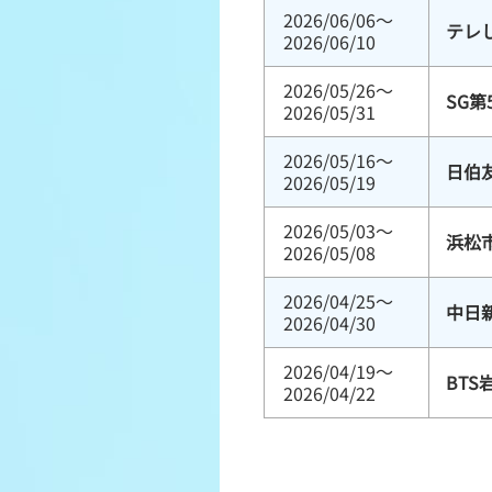
2026/06/06～
テレ
2026/06/10
2026/05/26～
SG
2026/05/31
2026/05/16～
日伯
2026/05/19
2026/05/03～
浜松
2026/05/08
2026/04/25～
中日
2026/04/30
2026/04/19～
BTS
2026/04/22