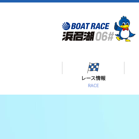
レース情報
RACE
シリーズインデックス
出場予定選手一覧
レース展望