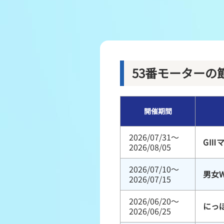
レース結果
出走表・前日予想PDF
モーター抽選結果・前検
53番モーターの
企画レース
開催期間
得点率ランキング
2026/07/31～
GⅢ
2026/08/05
2026/07/10～
男女
2026/07/15
2026/06/20～
にっ
2026/06/25