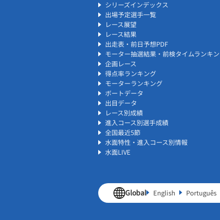
シリーズインデックス
出場予定選手一覧
レース展望
レース結果
出走表・前日予想PDF
モーター抽選結果・前検タイムランキン
企画レース
得点率ランキング
モーターランキング
ボートデータ
出目データ
レース別成績
進入コース別選手成績
全国最近5節
水面特性・進入コース別情報
水面LIVE
Global
English
Português