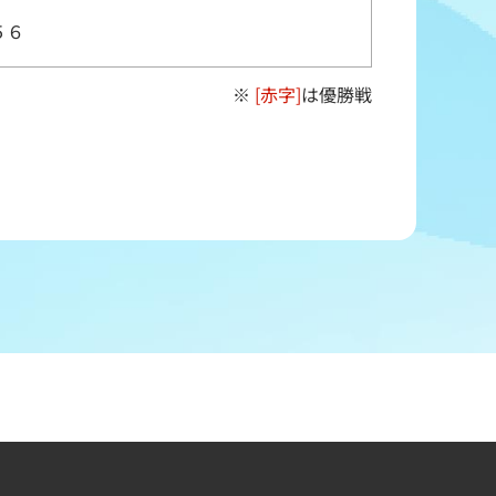
５６
※
[赤字]
は優勝戦