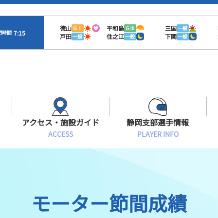
徳山
平和島
三国
ＧⅠ
ＧⅢ
一般
7:15
門時間
戸田
住之江
下関
一般
一般
一般
アクセス・施設ガイド
静岡支部選手情報
ACCESS
PLAYER INFO
Sオラレ浜松
交通アクセス
モーターランキング
静岡支部選手一覧
施設案内
ボートデータ
選手募集
モーター節間成績
有料席情報
出目データ
レーサーズファイル