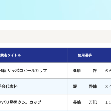
メンバーズルーム
レース別成績
グルメ案内
進入コース別選手成績
外向発売所ウィンピア
全国最近5節
Mooovi浜名湖
水面特性・進入コース別情報
競走タイトル
使用選手
特別観覧施設ROKU浜名湖
水面LIVE
4戦 サッポロビールカップ
桑原 啓
６
手会代表杯
堤 啓輔
３
クバリ勝男クン。カップ
長嶋 万記
１