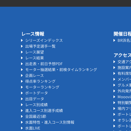
レース情報
開催日
シリーズインデックス
BR浜
出場予定選手一覧
レース展望
アクセ
レース結果
交通ア
出走表・前日予想PDF
施設案
モーター抽選結果・前検タイムランキング
有料席
企画レース
メンバ
得点率ランキング
グルメ
モーターランキング
外向発
ボートデータ
Mooo
出目データ
特別観
レース別成績
場内フリ
進入コース別選手成績
ボート
全国最近5節
オラレ
水面特性・進入コース別情報
ボート
水面LIVE