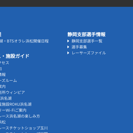
程
静岡支部選手情報
名湖・BTSオラレ浜松開催日程
静岡支部選手一覧
選手募集
レーサーズファイル
ス・施設ガイド
クセス
内
情報
ーズルーム
案内
売所ウィンピア
vi浜名湖
覧施設ROKU浜名湖
ーWi-Fiご案内
レース浜名湖の楽しみ方
浜松
レースチケットショップ玉川