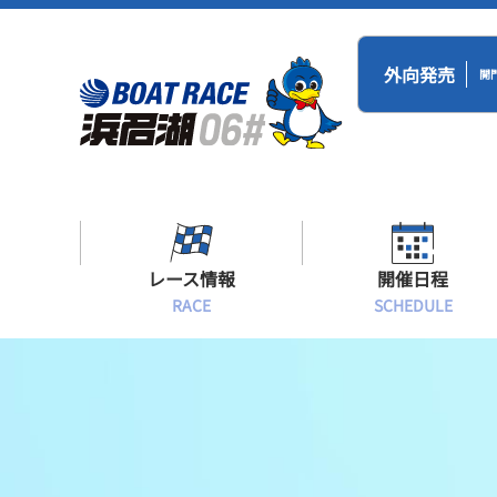
外向発売
開
レース情報
開催日程
RACE
SCHEDULE
シリーズインデックス
BR浜名湖・BT
開催日程
出場予定選手一覧
レース展望