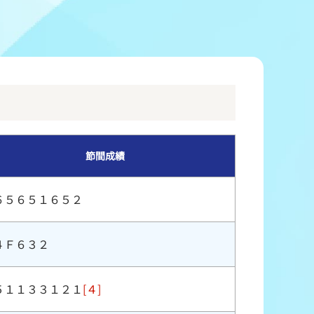
冠レース協賛キャンペーン
ボートレースチケットショップ玉川
＆スポンサー紹介
ボートレースチケットショップ岩間
出走表配布場所
ボートレースチケットショップ富士おやま
コンビニ出走表
ボートレースチケットショップ焼津
節間成績
６５６５１６５２
４Ｆ６３２
５１１３３１２１
[４]