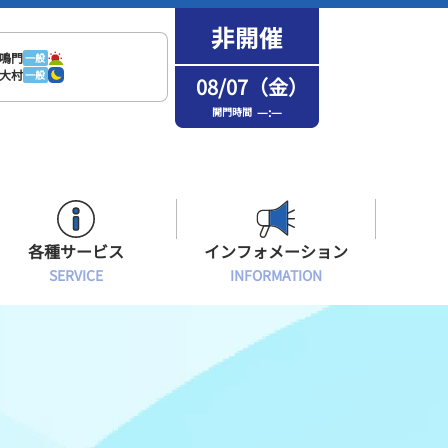
鳴門
一般
大村
一般
08/07（金）
—:—
開門時間
各種サービス
インフォメーション
SERVICE
INFORMATION
はまなPo！カード会員
場内フリーWi-Fiご案内
インフォメーション
メンバーズルーム会員
ボートレース浜名湖の楽しみ方
イベント・ファンサービス
選手応援横断幕について
オラレ浜松