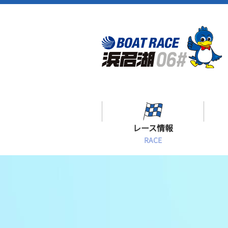
レース情報
RACE
シリーズインデックス
出場予定選手一覧
レース展望