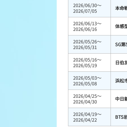
2026/06/30～
本命戦
2026/07/05
2026/06/13～
体感型
2026/06/16
2026/05/26～
SG
2026/05/31
2026/05/16～
日伯
2026/05/19
2026/05/03～
浜松
2026/05/08
2026/04/25～
中日
2026/04/30
2026/04/19～
BTS
2026/04/22