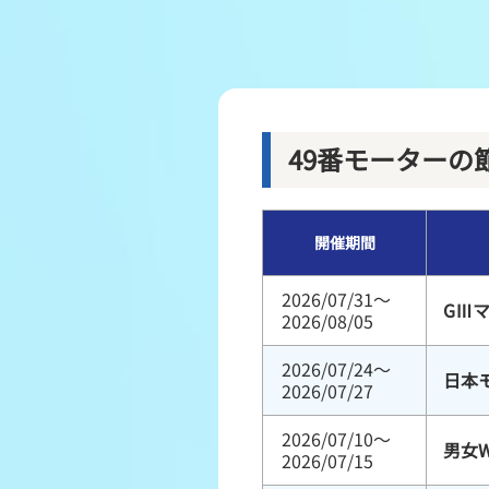
レース結果
出走表・前日予想PDF
モーター抽選結果・前検
49番モーターの
企画レース
開催期間
得点率ランキング
2026/07/31～
GⅢ
2026/08/05
2026/07/24～
日本
2026/07/27
2026/07/10～
男女
2026/07/15