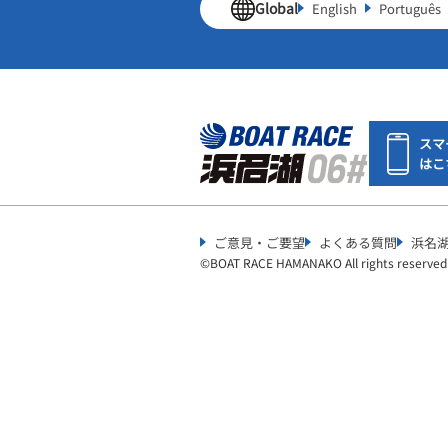
Global
English
Português
スマ
はこ
ご意見・ご要望
よくある質問
浜名
©︎
BOAT RACE HAMANAKO All rights reserved