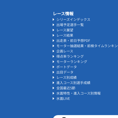
レース情報
シリーズインデックス
出場予定選手一覧
レース展望
レース結果
出走表・前日予想PDF
モーター抽選結果・前検タイムランキン
企画レース
得点率ランキング
モーターランキング
ボートデータ
出目データ
レース別成績
進入コース別選手成績
全国最近5節
水面特性・進入コース別情報
水面LIVE