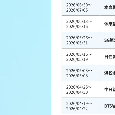
2026/06/30～
本命戦
2026/07/05
2026/06/13～
体感型
2026/06/16
2026/05/26～
SG
2026/05/31
2026/05/16～
日伯
2026/05/19
2026/05/03～
浜松
2026/05/08
2026/04/25～
中日
2026/04/30
2026/04/19～
BTS
2026/04/22