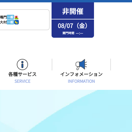
鳴門
一般
大村
一般
08/07（金）
—:—
開門時間
各種サービス
インフォメーション
SERVICE
INFORMATION
はまなPo！カード会員
場内フリーWi-Fiご案内
インフォメーション
メンバーズルーム会員
ボートレース浜名湖の楽しみ方
イベント・ファンサービス
選手応援横断幕について
オラレ浜松