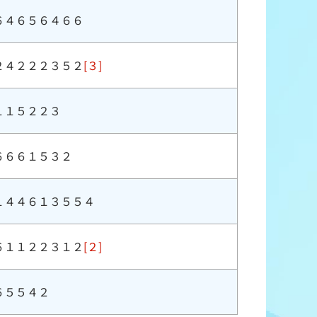
６４６５６４６６
２４２２２３５２
[３]
１１５２２３
６６６１５３２
１４４６１３５５４
６１１２２３１２
[２]
６５５４２