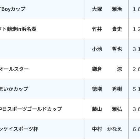
TBoyカップ
大塚 雅治
１
ト競走in浜名湖
竹井 貴史
１
小池 哲也
３
スオールスター
鎌倉 涼
２
まいかカップ
徳増 秀樹
５
中日スポーツゴールドカップ
藤山 雅弘
３
サンケイスポーツ杯
中村 かなえ
６