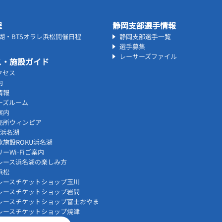
程
静岡支部選手情報
名湖・BTSオラレ浜松開催日程
静岡支部選手一覧
選手募集
レーサーズファイル
ス・施設ガイド
クセス
内
情報
ーズルーム
案内
売所ウィンピア
vi浜名湖
覧施設ROKU浜名湖
ーWi-Fiご案内
レース浜名湖の楽しみ方
浜松
レースチケットショップ玉川
レースチケットショップ岩間
レースチケットショップ富士おやま
レースチケットショップ焼津