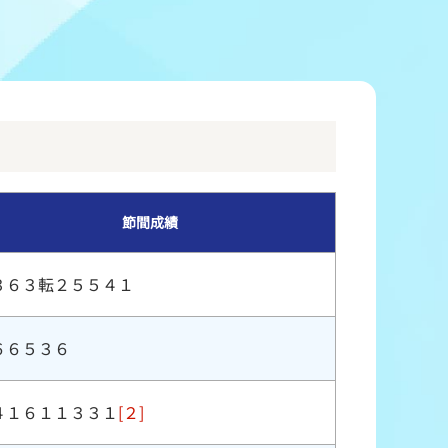
冠レース協賛キャンペーン
ボートレースチケットショップ玉川
＆スポンサー紹介
ボートレースチケットショップ岩間
出走表配布場所
ボートレースチケットショップ富士おやま
コンビニ出走表
ボートレースチケットショップ焼津
節間成績
３６３転２５５４１
６６５３６
４１６１１３３１
[２]