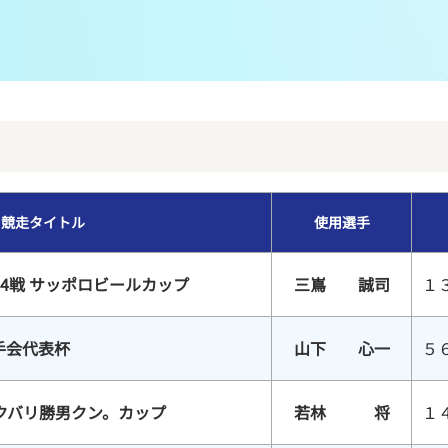
メンバーズルーム
レース別成績
グルメ案内
進入コース別選手成績
外向発売所ウィンピア
全国最近5節
Mooovi浜名湖
水面特性・進入コース別情報
競走タイトル
使用選手
特別観覧施設ROKU浜名湖
水面LIVE
4戦 サッポロビールカップ
三嶌 誠司
１
手会代表杯
山下 心一
５
クバリ勝男クン。カップ
若林 将
１