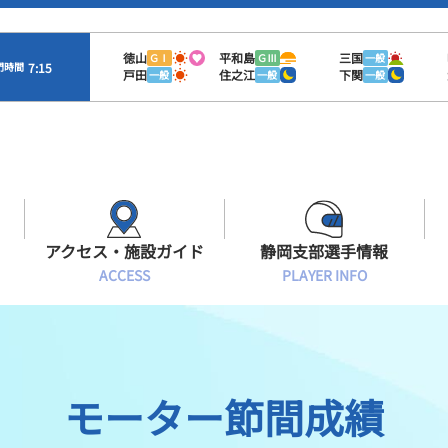
徳山
平和島
三国
ＧⅠ
ＧⅢ
一般
7:15
門時間
戸田
住之江
下関
一般
一般
一般
アクセス・施設ガイド
静岡支部選手情報
ACCESS
PLAYER INFO
Sオラレ浜松
交通アクセス
モーターランキング
静岡支部選手一覧
施設案内
ボートデータ
選手募集
モーター節間成績
有料席情報
出目データ
レーサーズファイル