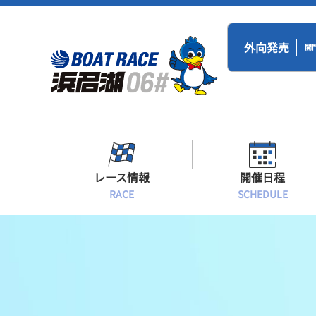
外向発売
開
レース情報
開催日程
RACE
SCHEDULE
シリーズインデックス
BR浜名湖・BT
開催日程
出場予定選手一覧
レース展望