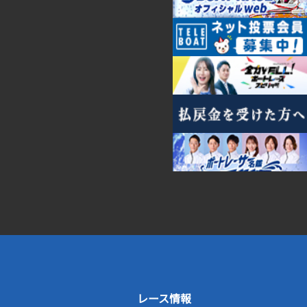
レース情報