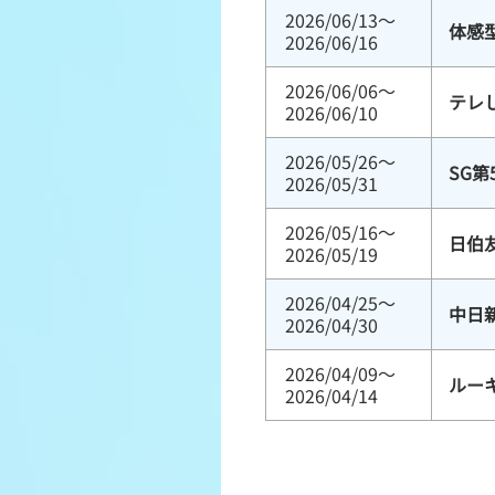
2026/06/13～
体感型
2026/06/16
2026/06/06～
テレ
2026/06/10
2026/05/26～
SG
2026/05/31
2026/05/16～
日伯
2026/05/19
2026/04/25～
中日
2026/04/30
2026/04/09～
ルー
2026/04/14