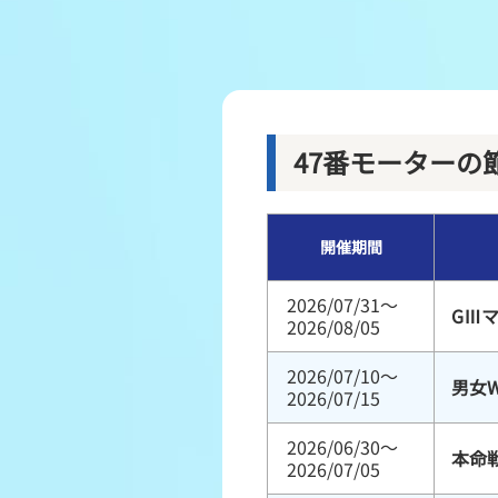
レース結果
出走表・前日予想PDF
モーター抽選結果・前検
47番モーターの
企画レース
開催期間
得点率ランキング
2026/07/31～
GⅢ
2026/08/05
2026/07/10～
男女
2026/07/15
2026/06/30～
本命戦
2026/07/05