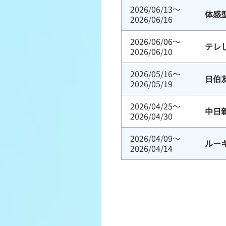
2026/06/13～
体感型
2026/06/16
2026/06/06～
テレ
2026/06/10
2026/05/16～
日伯
2026/05/19
2026/04/25～
中日
2026/04/30
2026/04/09～
ルー
2026/04/14