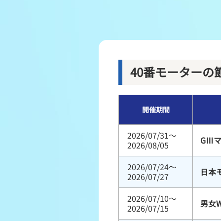
レース結果
出走表・前日予想PDF
モーター抽選結果・前検
40番モーターの
企画レース
開催期間
得点率ランキング
2026/07/31～
GⅢ
2026/08/05
2026/07/24～
日本
2026/07/27
2026/07/10～
男女
2026/07/15