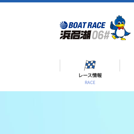
レース情報
RACE
シリーズインデックス
出場予定選手一覧
レース展望