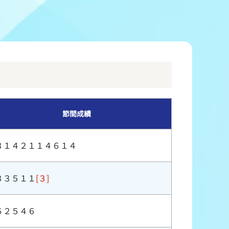
冠レース協賛キャンペーン
ボートレースチケットショップ玉川
＆スポンサー紹介
ボートレースチケットショップ岩間
出走表配布場所
ボートレースチケットショップ富士おやま
コンビニ出走表
ボートレースチケットショップ焼津
節間成績
３１４２１１４６１４
３３５１１
[３]
６２５４６