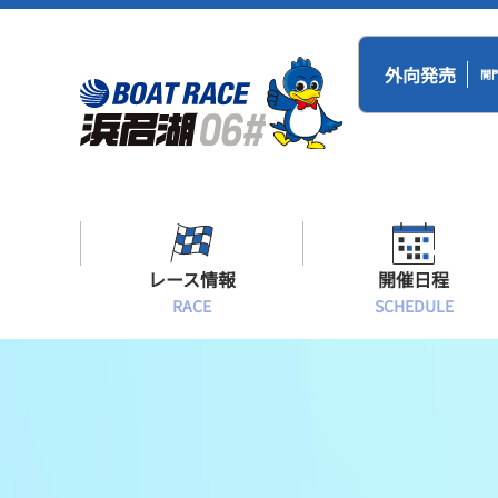
外向発売
開
レース情報
開催日程
RACE
SCHEDULE
シリーズインデックス
BR浜名湖・BT
開催日程
出場予定選手一覧
レース展望