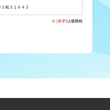
３５転５１６４３
※
[赤字]
は優勝戦