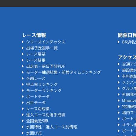
レース情報
開催日
シリーズインデックス
BR浜
出場予定選手一覧
レース展望
アクセ
レース結果
交通ア
出走表・前日予想PDF
施設案
モーター抽選結果・前検タイムランキング
有料席
企画レース
メンバ
得点率ランキング
グルメ
モーターランキング
外向発
ボートデータ
Mooo
出目データ
特別観
レース別成績
場内フリ
進入コース別選手成績
ボート
全国最近5節
オラレ
水面特性・進入コース別情報
ボート
水面LIVE