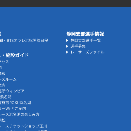
程
静岡支部選手情報
名湖・BTSオラレ浜松開催日程
静岡支部選手一覧
選手募集
レーサーズファイル
ス・施設ガイド
クセス
内
情報
ーズルーム
案内
売所ウィンピア
vi浜名湖
覧施設ROKU浜名湖
ーWi-Fiご案内
レース浜名湖の楽しみ方
浜松
レースチケットショップ玉川