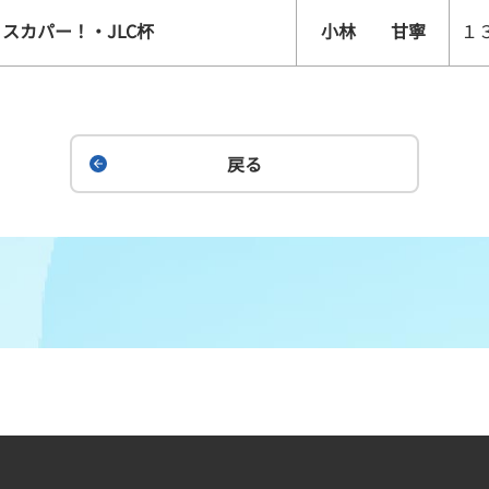
スカパー！・JLC杯
小林 甘寧
１
戻る