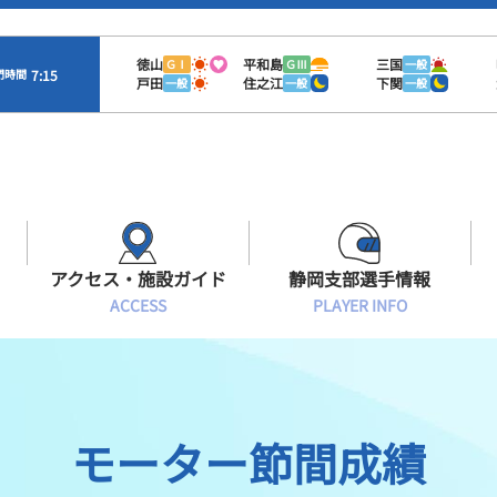
徳山
平和島
三国
ＧⅠ
ＧⅢ
一般
7:15
門時間
戸田
住之江
下関
一般
一般
一般
アクセス・施設ガイド
静岡支部選手情報
ACCESS
PLAYER INFO
Sオラレ浜松
交通アクセス
モーターランキング
静岡支部選手一覧
施設案内
ボートデータ
選手募集
モーター節間成績
有料席情報
出目データ
レーサーズファイル