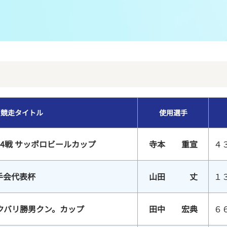
メンバーズルーム
レース別成績
グルメ案内
進入コース別選手成績
外向発売所ウィンピア
全国最近5節
Mooovi浜名湖
水面特性・進入コース別情報
競走タイトル
使用選手
特別観覧施設ROKU浜名湖
水面LIVE
4戦 サッポロビールカップ
寺本 重宣
４
手会代表杯
山田 丈
１
クバリ勝男クン。カップ
田中 宏典
６