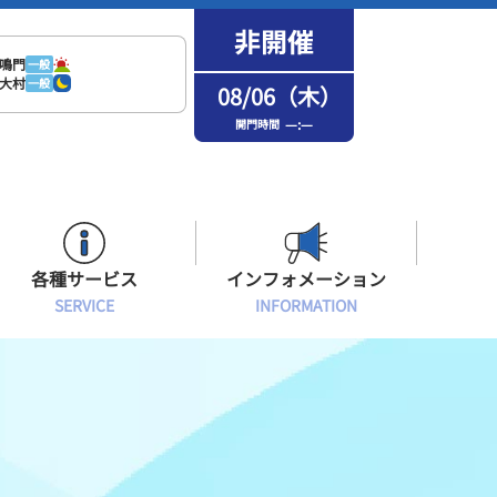
鳴門
一般
大村
一般
08/06（木）
—:—
開門時間
各種サービス
インフォメーション
SERVICE
INFORMATION
はまなPo！カード会員
場内フリーWi-Fiご案内
インフォメーション
メンバーズルーム会員
ボートレース浜名湖の楽しみ方
イベント・ファンサービス
選手応援横断幕について
オラレ浜松