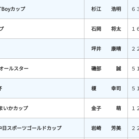
TBoyカップ
杉江 浩明
６
プ
石岡 将太
１
坪井 康晴
２
スオールスター
磯部 誠
５
杯
榎 幸司
５
まいかカップ
金子 萌
１
中日スポーツゴールドカップ
岩崎 芳美
２