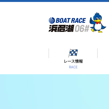
レース情報
RACE
シリーズインデックス
出場予定選手一覧
レース展望