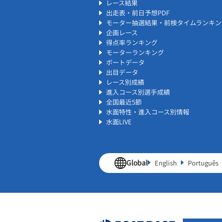
レース結果
出走表・前日予想PDF
モーター抽選結果・前検タイムランキン
企画レース
得点率ランキング
モーターランキング
ボートデータ
出目データ
レース別成績
進入コース別選手成績
全国最近5節
水面特性・進入コース別情報
水面LIVE
Global
English
Português