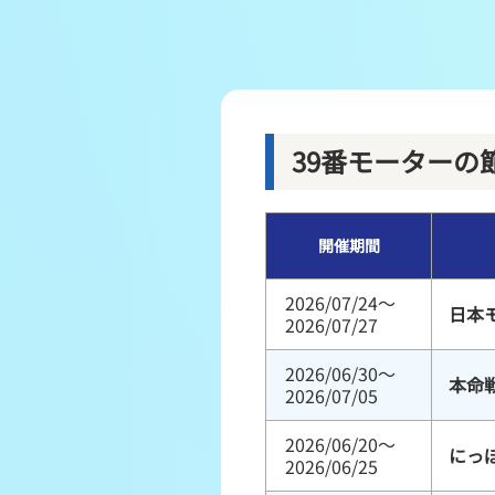
レース結果
出走表・前日予想PDF
モーター抽選結果・前検
39番モーターの
企画レース
開催期間
得点率ランキング
2026/07/24～
日本
2026/07/27
2026/06/30～
本命戦
2026/07/05
2026/06/20～
にっ
2026/06/25