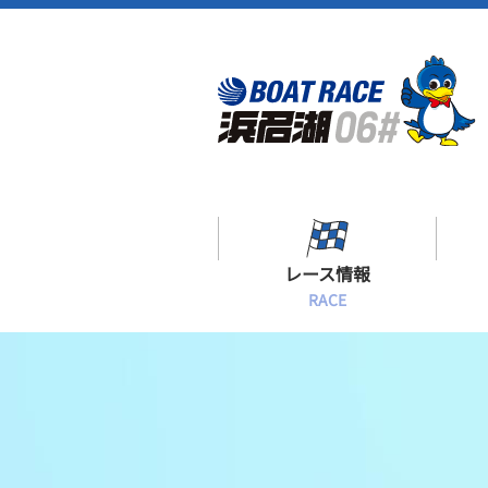
レース情報
RACE
シリーズインデックス
出場予定選手一覧
レース展望