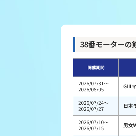
レース結果
出走表・前日予想PDF
モーター抽選結果・前検
38番モーターの
企画レース
開催期間
得点率ランキング
2026/07/31～
GⅢ
2026/08/05
2026/07/24～
日本
2026/07/27
2026/07/10～
男女
2026/07/15