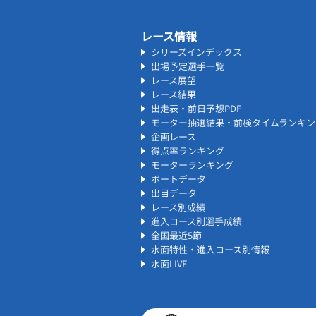
レース情報
シリーズインデックス
出場予定選手一覧
レース展望
レース結果
出走表・前日予想PDF
モーター抽選結果・前検タイムランキン
企画レース
得点率ランキング
モーターランキング
ボートデータ
出目データ
レース別成績
進入コース別選手成績
全国最近5節
水面特性・進入コース別情報
水面LIVE