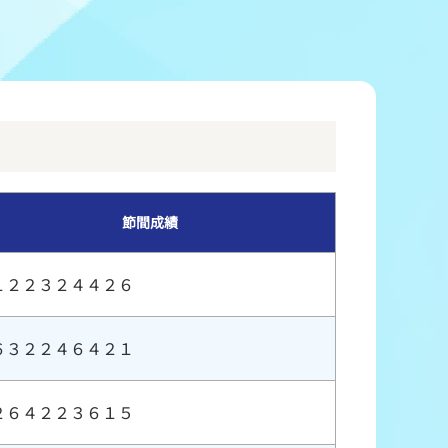
冠レース協賛キャンペーン
ボートレースチケットショップ玉川
＆スポンサー紹介
ボートレースチケットショップ岩間
出走表配布場所
ボートレースチケットショップ富士おやま
コンビニ出走表
ボートレースチケットショップ焼津
節間成績
１２２３２４４２６
６３２２４６４２１
２６４２２３６１５