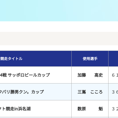
メンバーズルーム
レース別成績
グルメ案内
進入コース別選手成績
外向発売所ウィンピア
全国最近5節
Mooovi浜名湖
水面特性・進入コース別情報
競走タイトル
使用選手
特別観覧施設ROKU浜名湖
水面LIVE
4戦 サッポロビールカップ
加藤 高史
６
クバリ勝男クン。カップ
三嶌 こころ
３
ト競走in浜名湖
数原 魁
３