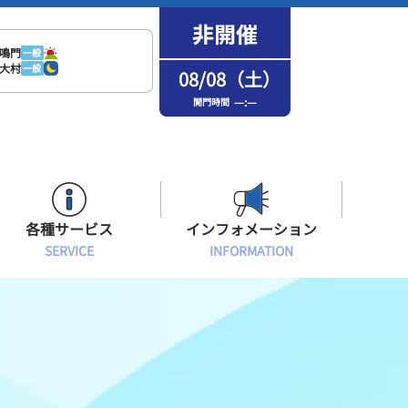
鳴門
一般
大村
一般
08/08（土）
—:—
開門時間
各種サービス
インフォメーション
SERVICE
INFORMATION
はまなPo！カード会員
場内フリーWi-Fiご案内
インフォメーション
メンバーズルーム会員
ボートレース浜名湖の楽しみ方
イベント・ファンサービス
選手応援横断幕について
オラレ浜松