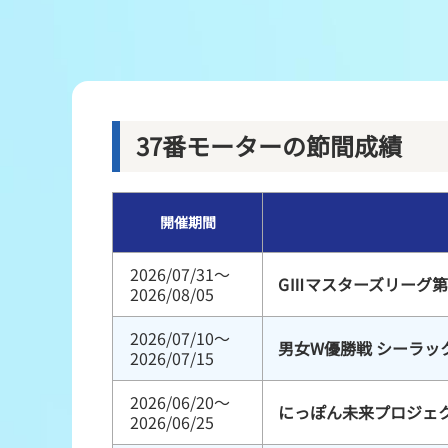
レース結果
出走表・前日予想PDF
モーター抽選結果・前検タイムランキング
37番モーターの節間成績
企画レース
開催期間
得点率ランキング
2026/07/31～
GⅢマスターズリーグ第
2026/08/05
2026/07/10～
男女W優勝戦 シーラッ
2026/07/15
2026/06/20～
にっぽん未来プロジェク
2026/06/25