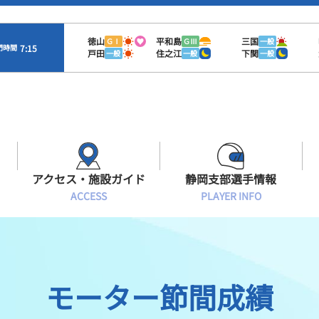
徳山
平和島
三国
ＧⅠ
ＧⅢ
一般
7:15
門時間
戸田
住之江
下関
一般
一般
一般
アクセス・施設ガイド
静岡支部選手情報
ACCESS
PLAYER INFO
Sオラレ浜松
交通アクセス
モーターランキング
静岡支部選手一覧
施設案内
ボートデータ
選手募集
モーター節間成績
有料席情報
出目データ
レーサーズファイル