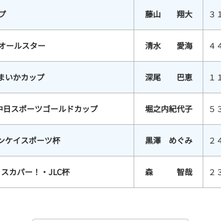
プ
藤山 翔大
３
スオールスター
清水 愛海
４
まいかカップ
深尾 巴恵
１
中日スポーツゴールドカップ
堀之内紀代子
５
サンケイスポーツ杯
黒澤 めぐみ
２
スカパー！・JLC杯
森 智哉
２