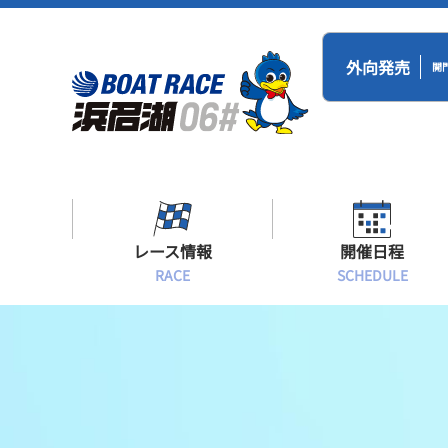
外向発売
開
レース情報
開催日程
RACE
SCHEDULE
シリーズインデックス
BR浜名湖・BT
開催日程
出場予定選手一覧
レース展望