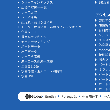
シリーズインデックス
BR浜
出場予定選手一覧
レース展望
アクセ
レース結果
交通ア
出走表・前日予想PDF
施設案
モーター抽選結果・前検タイムランキング
有料席
企画レース
メンバ
得点率ランキング
グルメ
モーターランキング
外向発
ボートデータ
Mooo
出目データ
特別観
レース別成績
場内フリ
進入コース別選手成績
ボート
全国最近5節
オラレ
水面特性・進入コース別情報
ボート
水面LIVE
ボート
ボート
ボート
Global
English
Português
中文簡体字
中文