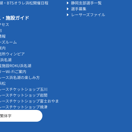
名湖・BTSオラレ浜松開催日程
静岡支部選手一覧
選手募集
レーサーズファイル
ス・施設ガイド
クセス
内
情報
ーズルーム
案内
売所ウィンピア
vi浜名湖
覧施設ROKU浜名湖
ーWi-Fiご案内
レース浜名湖の楽しみ方
浜松
レースチケットショップ玉川
レースチケットショップ岩間
レースチケットショップ富士おやま
レースチケットショップ焼津
繁体字