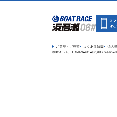
スマ
はこ
ご意見・ご要望
よくある質問
浜名
©︎
BOAT RACE HAMANAKO All rights reserved