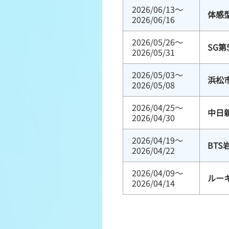
2026/06/13～
体感型
2026/06/16
2026/05/26～
SG
2026/05/31
2026/05/03～
浜松
2026/05/08
2026/04/25～
中日
2026/04/30
2026/04/19～
BTS
2026/04/22
2026/04/09～
ルー
2026/04/14