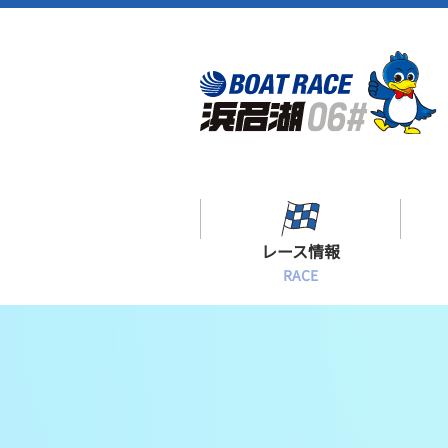
レース情報
RACE
シリーズインデックス
出場予定選手一覧
レース展望