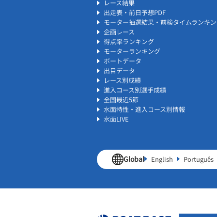
レース結果
出走表・前日予想PDF
モーター抽選結果・前検タイムランキン
企画レース
得点率ランキング
モーターランキング
ボートデータ
出目データ
レース別成績
進入コース別選手成績
全国最近5節
水面特性・進入コース別情報
水面LIVE
Global
English
Português