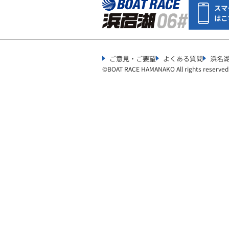
スマ
はこ
ご意見・ご要望
よくある質問
浜名
©︎
BOAT RACE HAMANAKO All rights reserved