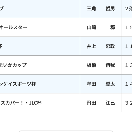
プ
三角 哲男
２
スオールスター
山崎 郡
１
杯
井上 忠政
１
まいかカップ
板橋 侑我
１
サンケイスポーツ杯
牟田 奨太
１
スカパー！・JLC杯
飛田 江己
３