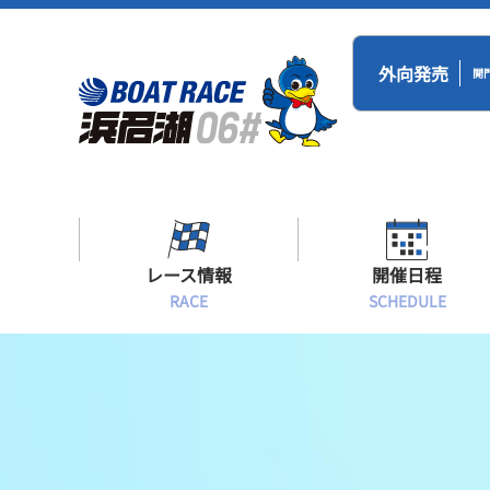
外向発売
開
レース情報
開催日程
RACE
SCHEDULE
シリーズインデックス
BR浜名湖・BT
開催日程
出場予定選手一覧
レース展望