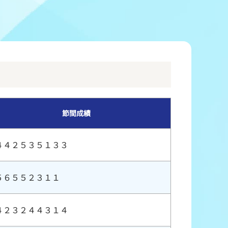
冠レース協賛キャンペーン
ボートレースチケットショップ玉川
＆スポンサー紹介
ボートレースチケットショップ岩間
出走表配布場所
ボートレースチケットショップ富士おやま
コンビニ出走表
ボートレースチケットショップ焼津
節間成績
４４２５３５１３３
５６５５２３１１
４２３２４４３１４