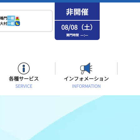
鳴門
一般
大村
一般
08/08（土）
—:—
開門時間
各種サービス
インフォメーション
SERVICE
INFORMATION
はまなPo！カード会員
場内フリーWi-Fiご案内
インフォメーション
メンバーズルーム会員
ボートレース浜名湖の楽しみ方
イベント・ファンサービス
選手応援横断幕について
オラレ浜松