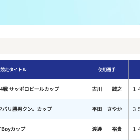
メンバーズルーム
レース別成績
グルメ案内
進入コース別選手成績
外向発売所ウィンピア
全国最近5節
Mooovi浜名湖
水面特性・進入コース別情報
競走タイトル
使用選手
特別観覧施設ROKU浜名湖
水面LIVE
4戦 サッポロビールカップ
古川 誠之
１
クバリ勝男クン。カップ
平田 さやか
３
TBoyカップ
渡邊 裕貴
１