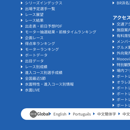
シリーズインデックス
BR浜
出場予定選手一覧
レース展望
アクセ
レース結果
交通ア
出走表・前日予想PDF
施設案
モーター抽選結果・前検タイムランキング
有料席
企画レース
メンバ
得点率ランキング
グルメ
モーターランキング
外向発
ボートデータ
Mooo
出目データ
特別観
レース別成績
場内フリ
進入コース別選手成績
ボート
全国最近5節
オラレ
水面特性・進入コース別情報
ボート
水面LIVE
ボート
ボート
ボート
Global
English
Português
中文簡体字
中文