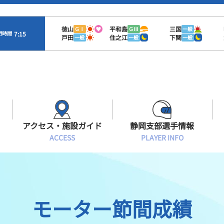
徳山
平和島
三国
ＧⅠ
ＧⅢ
一般
7:15
門時間
戸田
住之江
下関
一般
一般
一般
アクセス・施設ガイド
静岡支部選手情報
ACCESS
PLAYER INFO
Sオラレ浜松
交通アクセス
モーターランキング
静岡支部選手一覧
施設案内
ボートデータ
選手募集
モーター節間成績
有料席情報
出目データ
レーサーズファイル