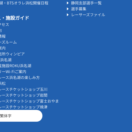
名湖・BTSオラレ浜松開催日程
静岡支部選手一覧
選手募集
レーサーズファイル
ス・施設ガイド
クセス
内
情報
ーズルーム
案内
売所ウィンピア
vi浜名湖
覧施設ROKU浜名湖
ーWi-Fiご案内
レース浜名湖の楽しみ方
浜松
レースチケットショップ玉川
レースチケットショップ岩間
レースチケットショップ富士おやま
レースチケットショップ焼津
繁体字