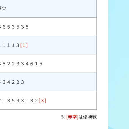
落欠
５６５３５３５
１１１１３
[１]
３５２２３３４６１５
４３４２２３
２１３５３３１３２
[３]
※
[赤字]
は優勝戦