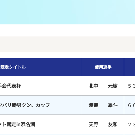
メンバーズルーム
レース別成績
グルメ案内
進入コース別選手成績
外向発売所ウィンピア
全国最近5節
Mooovi浜名湖
水面特性・進入コース別情報
競走タイトル
使用選手
特別観覧施設ROKU浜名湖
水面LIVE
手会代表杯
北中 元樹
５
クバリ勝男クン。カップ
渡邊 雄斗
６
ト競走in浜名湖
天野 友和
２