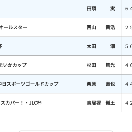
田頭 実
６
スオールスター
西山 貴浩
２
杯
太田 潮
５
まいかカップ
杉田 篤光
４
中日スポーツゴールドカップ
栗原 直也
４
スカパー！・JLC杯
鳥居塚 嶺王
４