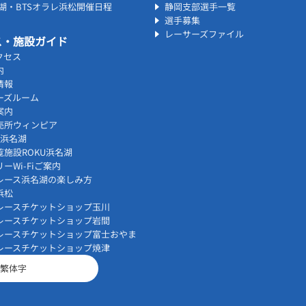
名湖・BTSオラレ浜松開催日程
静岡支部選手一覧
選手募集
レーサーズファイル
ス・施設ガイド
クセス
内
情報
ーズルーム
案内
売所ウィンピア
vi浜名湖
覧施設ROKU浜名湖
ーWi-Fiご案内
レース浜名湖の楽しみ方
浜松
レースチケットショップ玉川
レースチケットショップ岩間
レースチケットショップ富士おやま
レースチケットショップ焼津
繁体字