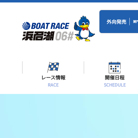
外向発売
開
レース情報
開催日程
RACE
SCHEDULE
シリーズインデックス
BR浜名湖・BT
開催日程
出場予定選手一覧
レース展望