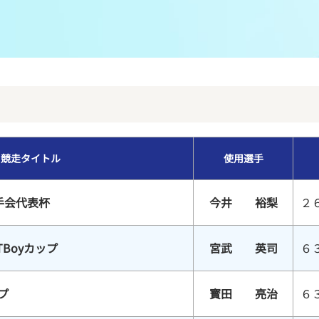
メンバーズルーム
レース別成績
グルメ案内
進入コース別選手成績
外向発売所ウィンピア
全国最近5節
Mooovi浜名湖
水面特性・進入コース別情報
競走タイトル
使用選手
特別観覧施設ROKU浜名湖
水面LIVE
手会代表杯
今井 裕梨
２
TBoyカップ
宮武 英司
６
プ
寳田 亮治
６