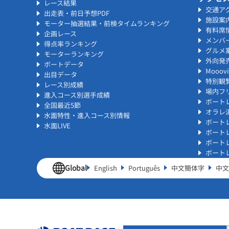
レース結果
交通ア
出走表・前日予想PDF
施設案
モーター抽選結果・前検タイムランキング
有料席
企画レース
メンバ
得点率ランキング
グルメ
モーターランキング
外向発
ボートデータ
Mooo
出目データ
特別観
レース別成績
場内フリ
進入コース別選手成績
ボート
全国最近5節
オラレ
水面特性・進入コース別情報
ボート
水面LIVE
ボート
ボート
ボート
Global
English
Português
中文簡体字
中文