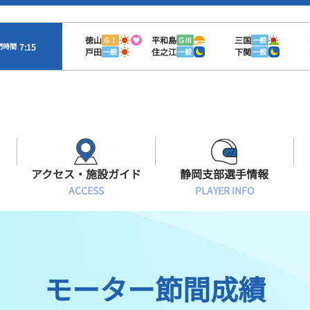
徳山
平和島
三国
ＧⅠ
ＧⅢ
一般
7:15
門時間
戸田
住之江
下関
一般
一般
一般
アクセス・施設ガイド
静岡支部選手情報
ACCESS
PLAYER INFO
Sオラレ浜松
交通アクセス
モーターランキング
静岡支部選手一覧
施設案内
ボートデータ
選手募集
モーター節間成績
有料席情報
出目データ
レーサーズファイル