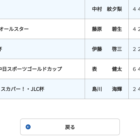
中村 紋夕梨
４
スオールスター
藤原 碧生
４
杯
伊藤 啓三
２
中日スポーツゴールドカップ
表 健太
６
スカパー！・JLC杯
島川 海輝
２
戻る