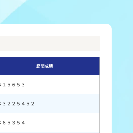
冠レース協賛キャンペーン
ボートレースチケットショップ玉川
＆スポンサー紹介
ボートレースチケットショップ岩間
出走表配布場所
ボートレースチケットショップ富士おやま
コンビニ出走表
ボートレースチケットショップ焼津
節間成績
６１５６５３
３３２２５４５２
３６５３５４