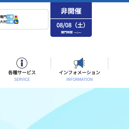
鳴門
一般
大村
一般
08/08（土）
—:—
開門時間
各種サービス
インフォメーション
SERVICE
INFORMATION
はまなPo！カード会員
場内フリーWi-Fiご案内
インフォメーション
メンバーズルーム会員
ボートレース浜名湖の楽しみ方
イベント・ファンサービス
選手応援横断幕について
オラレ浜松