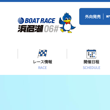
外向発売
開
レース情報
開催日程
RACE
SCHEDULE
シリーズインデックス
BR浜名湖・BT
開催日程
出場予定選手一覧
レース展望