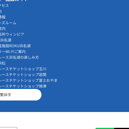
クセス
内
情報
ーズルーム
案内
売所ウィンピア
vi浜名湖
覧施設ROKU浜名湖
ーWi-Fiご案内
レース浜名湖の楽しみ方
浜松
レースチケットショップ玉川
レースチケットショップ岩間
レースチケットショップ富士おやま
レースチケットショップ焼津
繁体字