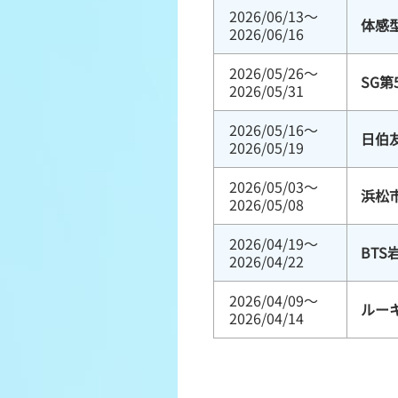
2026/06/13～
体感型
2026/06/16
2026/05/26～
SG
2026/05/31
2026/05/16～
日伯
2026/05/19
2026/05/03～
浜松
2026/05/08
2026/04/19～
BTS
2026/04/22
2026/04/09～
ルー
2026/04/14