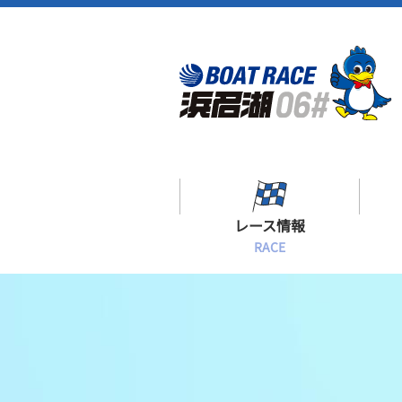
レース情報
RACE
シリーズインデックス
出場予定選手一覧
レース展望