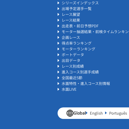
シリーズインデックス
出場予定選手一覧
レース展望
レース結果
出走表・前日予想PDF
モーター抽選結果・前検タイムランキン
企画レース
得点率ランキング
モーターランキング
ボートデータ
出目データ
レース別成績
進入コース別選手成績
全国最近5節
水面特性・進入コース別情報
水面LIVE
Global
English
Português