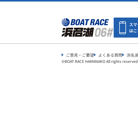
スマ
はこ
ご意見・ご要望
よくある質問
浜名
©︎
BOAT RACE HAMANAKO All rights reserved