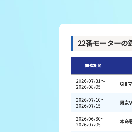
レース結果
出走表・前日予想PDF
モーター抽選結果・前検
22番モーターの
企画レース
開催期間
得点率ランキング
2026/07/31～
GⅢ
2026/08/05
2026/07/10～
男女
2026/07/15
2026/06/30～
本命戦
2026/07/05