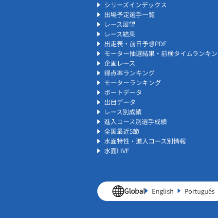
シリーズインデックス
出場予定選手一覧
レース展望
レース結果
出走表・前日予想PDF
モーター抽選結果・前検タイムランキン
企画レース
得点率ランキング
モーターランキング
ボートデータ
出目データ
レース別成績
進入コース別選手成績
全国最近5節
水面特性・進入コース別情報
水面LIVE
Global
English
Português