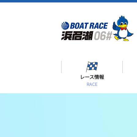
レース情報
RACE
シリーズインデックス
出場予定選手一覧
レース展望