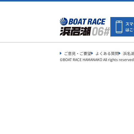
スマ
はこ
ご意見・ご要望
よくある質問
浜名
©︎
BOAT RACE HAMANAKO All rights reserved