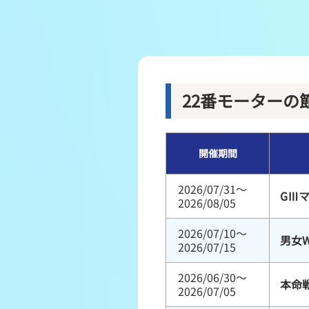
レース結果
出走表・前日予想PDF
モーター抽選結果・前検
22番モーターの
企画レース
開催期間
得点率ランキング
2026/07/31～
GⅢ
2026/08/05
2026/07/10～
男女
2026/07/15
2026/06/30～
本命戦
2026/07/05