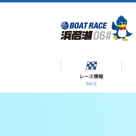
レース情報
RACE
シリーズインデックス
出場予定選手一覧
レース展望