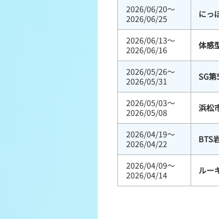
2026/06/20～
にっ
2026/06/25
2026/06/13～
体感型
2026/06/16
2026/05/26～
SG
2026/05/31
2026/05/03～
浜松
2026/05/08
2026/04/19～
BTS
2026/04/22
2026/04/09～
ルー
2026/04/14