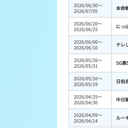
2026/06/30～
本命戦
2026/07/05
2026/06/20～
にっ
2026/06/25
2026/06/06～
テレ
2026/06/10
2026/05/26～
SG
2026/05/31
2026/05/16～
日伯
2026/05/19
2026/04/25～
中日
2026/04/30
2026/04/09～
ルー
2026/04/14