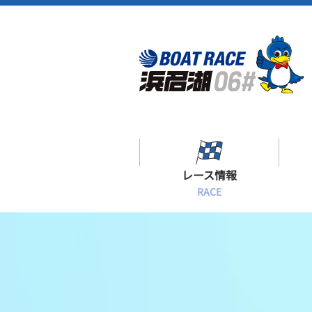
レース情報
RACE
シリーズインデックス
出場予定選手一覧
レース展望