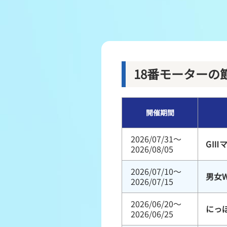
レース結果
出走表・前日予想PDF
モーター抽選結果・前検
18番モーターの
企画レース
開催期間
得点率ランキング
2026/07/31～
GⅢ
2026/08/05
2026/07/10～
男女
2026/07/15
2026/06/20～
にっ
2026/06/25