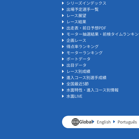
シリーズインデックス
出場予定選手一覧
レース展望
レース結果
出走表・前日予想PDF
モーター抽選結果・前検タイムランキン
企画レース
得点率ランキング
モーターランキング
ボートデータ
出目データ
レース別成績
進入コース別選手成績
全国最近5節
水面特性・進入コース別情報
水面LIVE
Global
English
Português