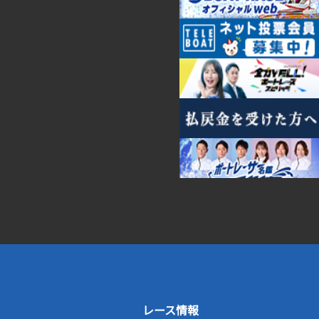
レース情報