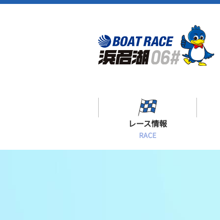
レース情報
RACE
シリーズインデックス
出場予定選手一覧
レース展望