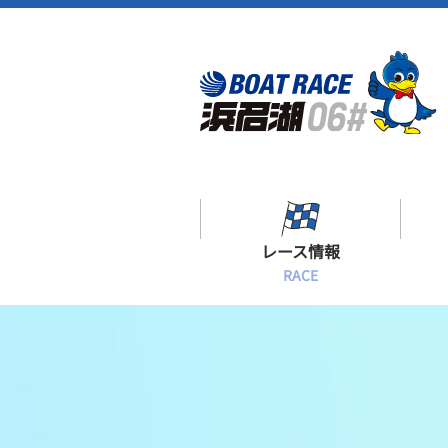
レース情報
RACE
シリーズインデックス
出場予定選手一覧
レース展望