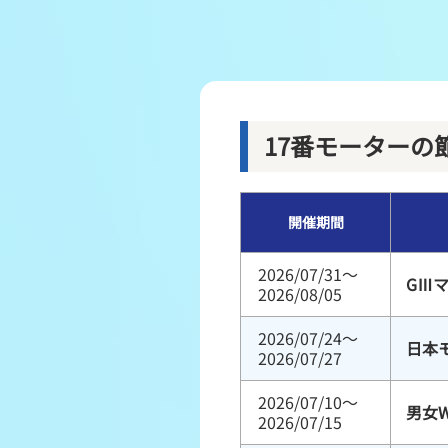
レース結果
出走表・前日予想PDF
モーター抽選結果・前検
17番モーターの
企画レース
開催期間
得点率ランキング
2026/07/31～
GⅢ
2026/08/05
2026/07/24～
日本
2026/07/27
2026/07/10～
男女
2026/07/15