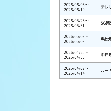
2026/06/06～
テレ
2026/06/10
2026/05/26～
SG
2026/05/31
2026/05/03～
浜松
2026/05/08
2026/04/25～
中日
2026/04/30
2026/04/09～
ルー
2026/04/14