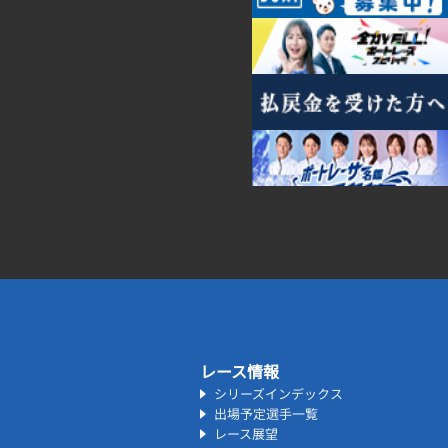
レース情報
シリーズインデックス
出場予定選手一覧
レース展望