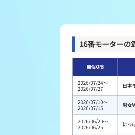
レース結果
出走表・前日予想PDF
モーター抽選結果・前検
16番モーターの
企画レース
開催期間
得点率ランキング
2026/07/24～
日本
2026/07/27
2026/07/10～
男女
2026/07/15
2026/06/20～
にっ
2026/06/25