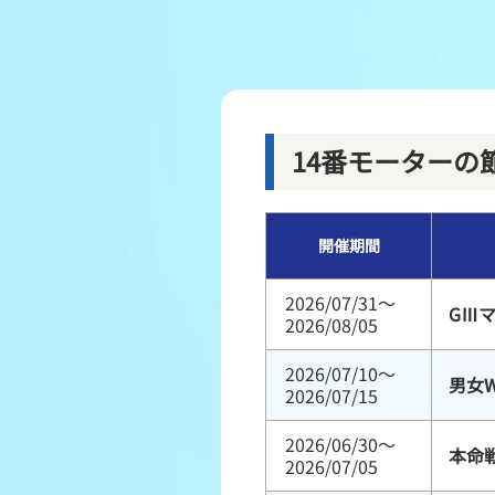
レース結果
出走表・前日予想PDF
モーター抽選結果・前検
14番モーターの
企画レース
開催期間
得点率ランキング
2026/07/31～
GⅢ
2026/08/05
2026/07/10～
男女
2026/07/15
2026/06/30～
本命戦
2026/07/05