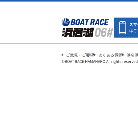
スマ
はこ
ご意見・ご要望
よくある質問
浜名
©︎
BOAT RACE HAMANAKO All rights reserved