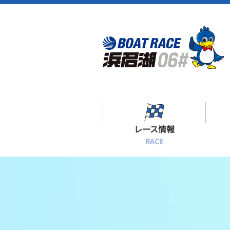
レース情報
RACE
シリーズインデックス
出場予定選手一覧
レース展望