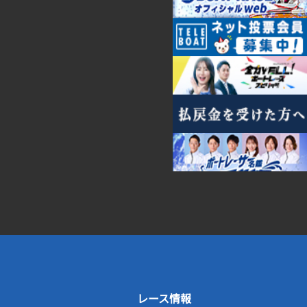
レース情報