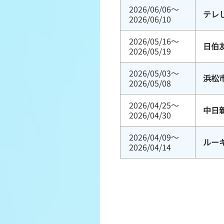
2026/06/06～
テレ
2026/06/10
2026/05/16～
日伯
2026/05/19
2026/05/03～
浜松
2026/05/08
2026/04/25～
中日
2026/04/30
2026/04/09～
ルー
2026/04/14