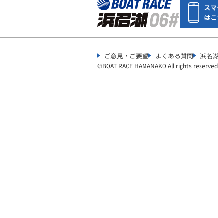
スマ
はこ
ご意見・ご要望
よくある質問
浜名
©︎
BOAT RACE HAMANAKO All rights reserved