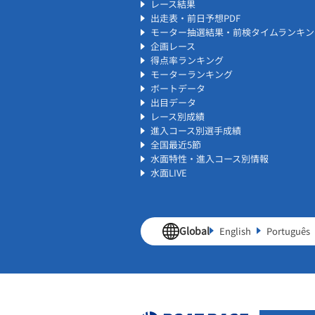
レース結果
出走表・前日予想PDF
モーター抽選結果・前検タイムランキン
企画レース
得点率ランキング
モーターランキング
ボートデータ
出目データ
レース別成績
進入コース別選手成績
全国最近5節
水面特性・進入コース別情報
水面LIVE
Global
English
Português