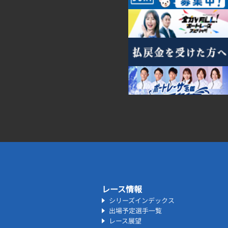
レース情報
シリーズインデックス
出場予定選手一覧
レース展望