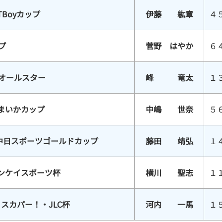
TBoyカップ
伊藤 紘章
４
プ
菅野 はやか
６
スオールスター
峰 竜太
１
まいかカップ
中嶋 世奈
５
中日スポーツゴールドカップ
藤田 靖弘
１
サンケイスポーツ杯
横川 聖志
１
スカパー！・JLC杯
河内 一馬
１