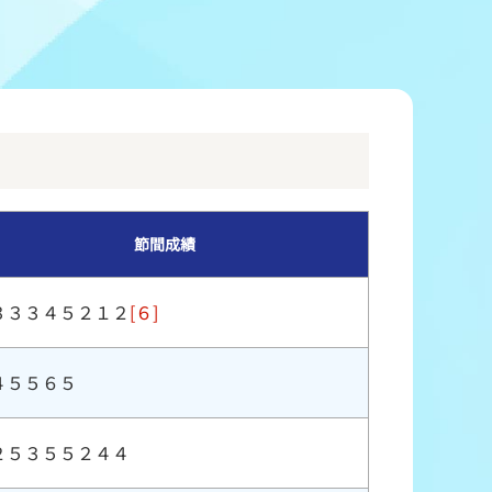
冠レース協賛キャンペーン
ボートレースチケットショップ玉川
＆スポンサー紹介
ボートレースチケットショップ岩間
出走表配布場所
ボートレースチケットショップ富士おやま
コンビニ出走表
ボートレースチケットショップ焼津
節間成績
３３３４５２１２
[６]
４５５６５
２５３５５２４４