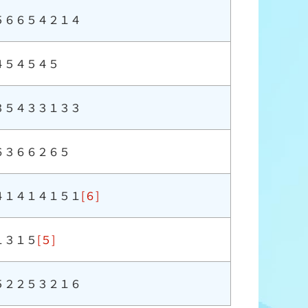
５６６５４２１４
４５４５４５
３５４３３１３３
６３６６２６５
４１４１４１５１
[６]
１３１５
[５]
５２２５３２１６