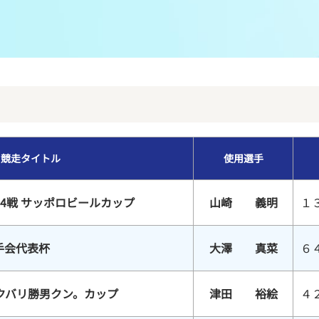
メンバーズルーム
レース別成績
グルメ案内
進入コース別選手成績
外向発売所ウィンピア
全国最近5節
Mooovi浜名湖
水面特性・進入コース別情報
競走タイトル
使用選手
特別観覧施設ROKU浜名湖
水面LIVE
4戦 サッポロビールカップ
山崎 義明
１
手会代表杯
大澤 真菜
６
クバリ勝男クン。カップ
津田 裕絵
４