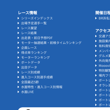
レース情報
開催日
シリーズインデックス
BR浜
出場予定選手一覧
レース展望
アクセ
レース結果
交通ア
出走表・前日予想PDF
施設案
モーター抽選結果・前検タイムランキング
有料席
企画レース
メンバ
得点率ランキング
グルメ
モーターランキング
外向発
ボートデータ
Mooo
出目データ
特別観
レース別成績
場内フリ
進入コース別選手成績
ボート
全国最近5節
オラレ
水面特性・進入コース別情報
ボート
水面LIVE
ボート
ボート
ボート