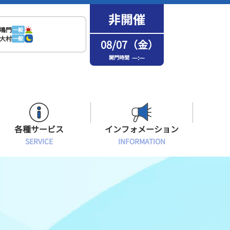
鳴門
一般
大村
一般
08/07（金）
—:—
開門時間
各種サービス
インフォメーション
SERVICE
INFORMATION
はまなPo！カード会員
場内フリーWi-Fiご案内
インフォメーション
メンバーズルーム会員
ボートレース浜名湖の楽しみ方
イベント・ファンサービス
選手応援横断幕について
オラレ浜松