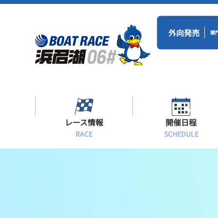
外向発売
開
レース情報
開催日程
RACE
SCHEDULE
シリーズインデックス
BR浜名湖・BT
開催日程
出場予定選手一覧
レース展望