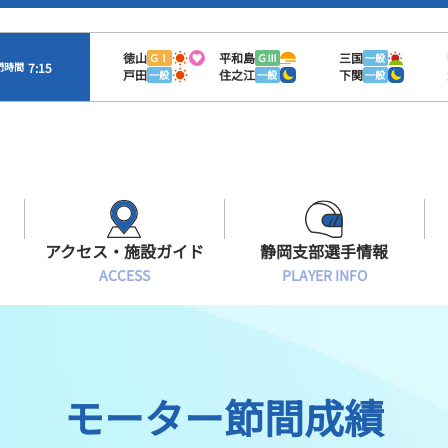
徳山
平和島
三国
ＧⅠ
ＧⅢ
一般
7:15
門時間
戸田
住之江
下関
一般
一般
一般
アクセス・施設ガイド
静岡支部選手情報
ACCESS
PLAYER INFO
Sオラレ浜松
交通アクセス
モーターランキング
静岡支部選手一覧
施設案内
ボートデータ
選手募集
モーター節間成績
有料席情報
出目データ
レーサーズファイル