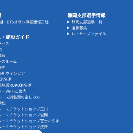
程
静岡支部選手情報
名湖・BTSオラレ浜松開催日程
静岡支部選手一覧
選手募集
レーサーズファイル
ス・施設ガイド
クセス
内
情報
ーズルーム
案内
売所ウィンピア
vi浜名湖
覧施設ROKU浜名湖
ーWi-Fiご案内
レース浜名湖の楽しみ方
浜松
レースチケットショップ玉川
レースチケットショップ岩間
レースチケットショップ富士おやま
レースチケットショップ焼津