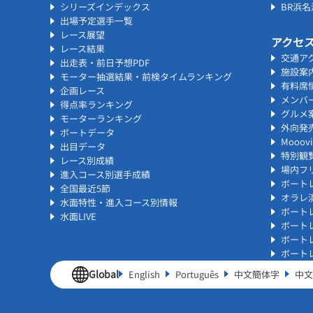
シリーズインデックス
BR浜
出場予定選手一覧
レース展望
アクセ
レース結果
交通ア
出走表・前日予想PDF
施設案
モーター抽選結果・前検タイムランキング
有料席
企画レース
メンバ
得点率ランキング
グルメ
モーターランキング
外向発
ボートデータ
Mooo
出目データ
特別観
レース別成績
場内フリ
進入コース別選手成績
ボート
全国最近5節
オラレ
水面特性・進入コース別情報
ボート
水面LIVE
ボート
ボート
ボート
Global
English
Português
中文簡体字
中文