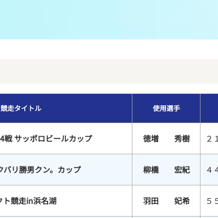
メンバーズルーム
レース別成績
グルメ案内
進入コース別選手成績
外向発売所ウィンピア
全国最近5節
Mooovi浜名湖
水面特性・進入コース別情報
競走タイトル
使用選手
特別観覧施設ROKU浜名湖
水面LIVE
4戦 サッポロビールカップ
徳増 秀樹
２
クバリ勝男クン。カップ
柳橋 宏紀
４
ト競走in浜名湖
羽田 妃希
５