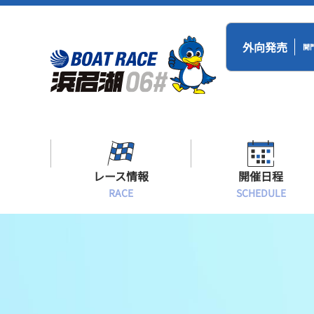
外向発売
開
レース情報
開催日程
RACE
SCHEDULE
シリーズインデックス
BR浜名湖・BT
開催日程
出場予定選手一覧
レース展望