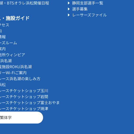
名湖・BTSオラレ浜松開催日程
静岡支部選手一覧
選手募集
レーサーズファイル
ス・施設ガイド
クセス
内
情報
ーズルーム
案内
売所ウィンピア
vi浜名湖
覧施設ROKU浜名湖
ーWi-Fiご案内
レース浜名湖の楽しみ方
浜松
レースチケットショップ玉川
レースチケットショップ岩間
レースチケットショップ富士おやま
レースチケットショップ焼津
繁体字