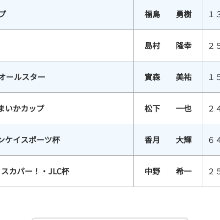
プ
福島 勇樹
１
島村 隆幸
２
スオールスター
實森 美祐
１
まいかカップ
松下 一也
２
サンケイスポーツ杯
香月 大輝
６
スカパー！・JLC杯
中野 希一
２