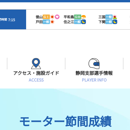
徳山
平和島
三国
ＧⅠ
ＧⅢ
一般
7:15
門時間
戸田
住之江
下関
一般
一般
一般
アクセス・施設ガイド
静岡支部選手情報
ACCESS
PLAYER INFO
Sオラレ浜松
交通アクセス
モーターランキング
静岡支部選手一覧
施設案内
ボートデータ
選手募集
モーター節間成績
有料席情報
出目データ
レーサーズファイル