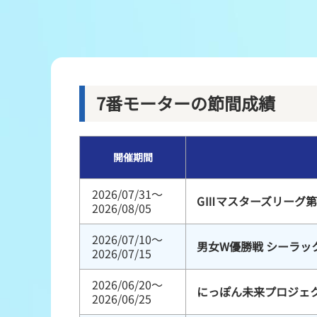
レース結果
出走表・前日予想PDF
モーター抽選結果・前検タイムランキング
7番モーターの節間成績
企画レース
開催期間
得点率ランキング
2026/07/31～
GⅢマスターズリーグ第
2026/08/05
2026/07/10～
男女W優勝戦 シーラッ
2026/07/15
2026/06/20～
にっぽん未来プロジェク
2026/06/25