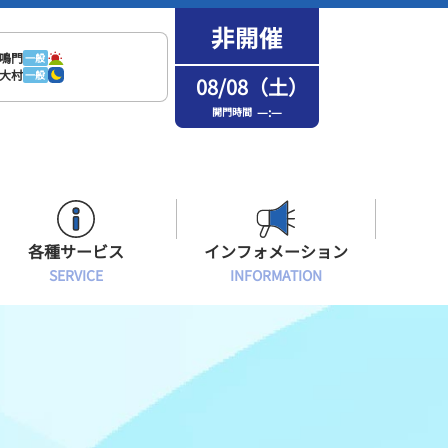
鳴門
一般
大村
一般
08/08（土）
—:—
開門時間
各種サービス
インフォメーション
SERVICE
INFORMATION
はまなPo！カード会員
場内フリーWi-Fiご案内
インフォメーション
メンバーズルーム会員
ボートレース浜名湖の楽しみ方
イベント・ファンサービス
選手応援横断幕について
オラレ浜松