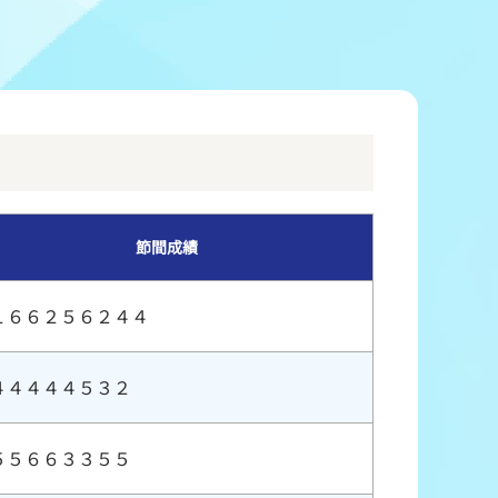
冠レース協賛キャンペーン
ボートレースチケットショップ玉川
＆スポンサー紹介
ボートレースチケットショップ岩間
出走表配布場所
ボートレースチケットショップ富士おやま
コンビニ出走表
ボートレースチケットショップ焼津
節間成績
１６６２５６２４４
４４４４４５３２
５５６６３３５５