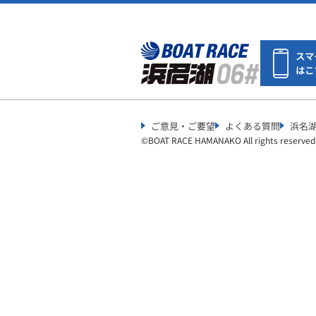
スマ
はこ
ご意見・ご要望
よくある質問
浜名
©︎
BOAT RACE HAMANAKO All rights reserved