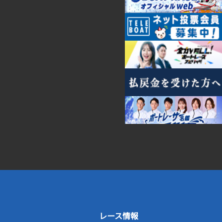
レース情報