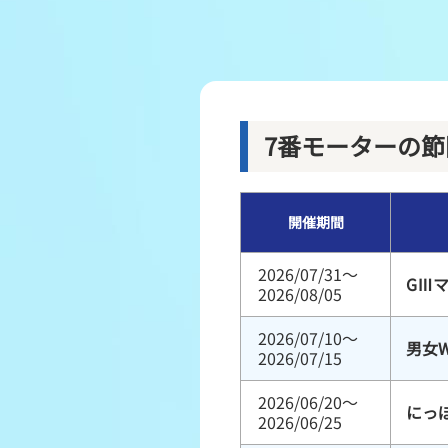
レース結果
出走表・前日予想PDF
モーター抽選結果・前検
7番モーターの節
企画レース
開催期間
得点率ランキング
2026/07/31～
GⅢ
2026/08/05
2026/07/10～
男女
2026/07/15
2026/06/20～
にっ
2026/06/25