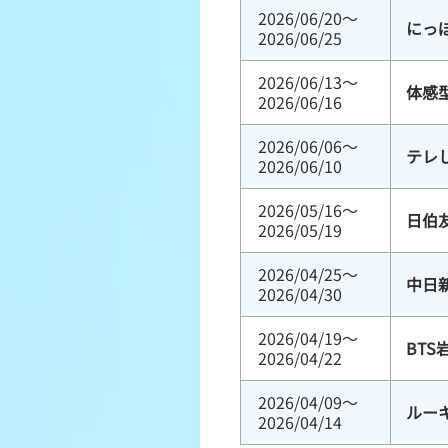
2026/06/20～
にっ
2026/06/25
2026/06/13～
体感型
2026/06/16
2026/06/06～
テレ
2026/06/10
2026/05/16～
日伯
2026/05/19
2026/04/25～
中日
2026/04/30
2026/04/19～
BTS
2026/04/22
2026/04/09～
ルー
2026/04/14