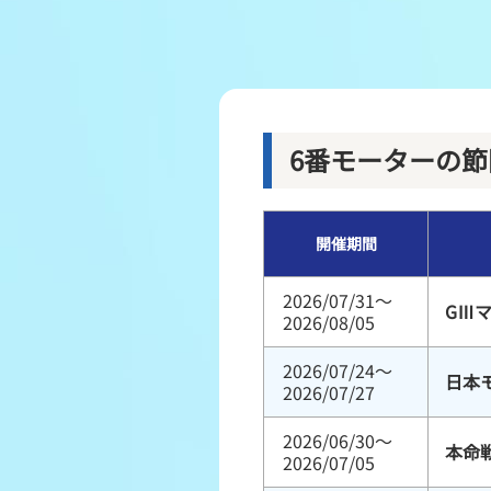
レース結果
出走表・前日予想PDF
モーター抽選結果・前検
6番モーターの節
企画レース
開催期間
得点率ランキング
2026/07/31～
GⅢ
2026/08/05
2026/07/24～
日本
2026/07/27
2026/06/30～
本命戦
2026/07/05