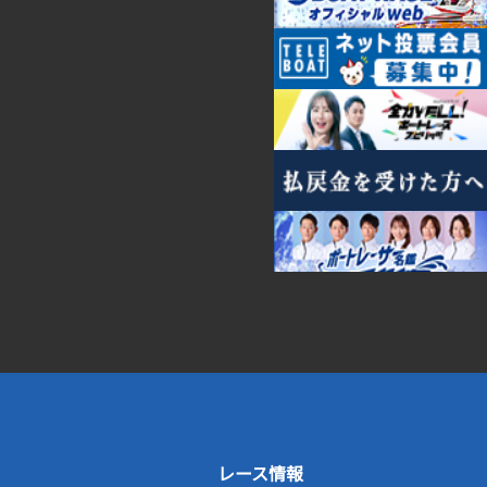
レース情報