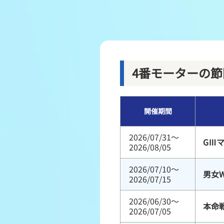
レース結果
出走表・前日予想PDF
モーター抽選結果・前検
4番モーターの節
企画レース
開催期間
得点率ランキング
2026/07/31～
GⅢ
2026/08/05
2026/07/10～
男女
2026/07/15
2026/06/30～
本命戦
2026/07/05