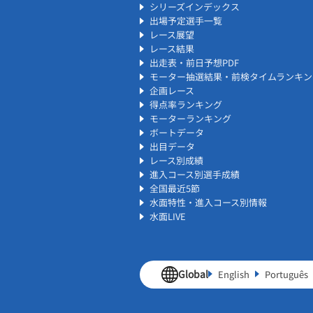
シリーズインデックス
出場予定選手一覧
レース展望
レース結果
出走表・前日予想PDF
モーター抽選結果・前検タイムランキン
企画レース
得点率ランキング
モーターランキング
ボートデータ
出目データ
レース別成績
進入コース別選手成績
全国最近5節
水面特性・進入コース別情報
水面LIVE
Global
English
Português