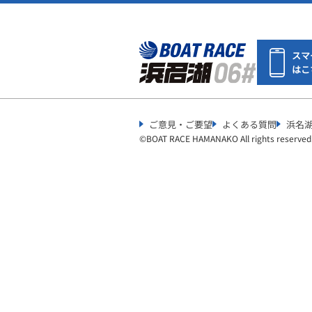
スマ
はこ
ご意見・ご要望
よくある質問
浜名
©︎
BOAT RACE HAMANAKO All rights reserved