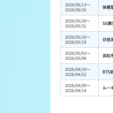
2026/06/13～
体感型
2026/06/16
2026/05/26～
SG
2026/05/31
2026/05/16～
日伯
2026/05/19
2026/05/03～
浜松
2026/05/08
2026/04/19～
BTS
2026/04/22
2026/04/09～
ルー
2026/04/14