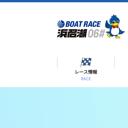
レース情報
RACE
シリーズインデックス
出場予定選手一覧
レース展望