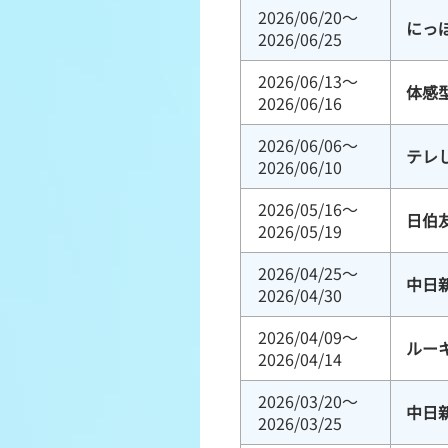
2026/06/20～
にっ
2026/06/25
2026/06/13～
体感型
2026/06/16
2026/06/06～
テレ
2026/06/10
2026/05/16～
日伯
2026/05/19
2026/04/25～
中日
2026/04/30
2026/04/09～
ルー
2026/04/14
2026/03/20～
中日
2026/03/25